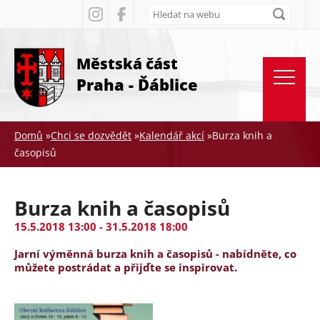
Rovnou na kontakt
Rovnou na obsah
Rovnou na menu
Městská část
Praha - Ďáblice
Domů
»
Chci se dozvědět
»
Kalendář akcí
»
Burza knih a
časopisů
Jste
zde
Burza knih a časopisů
15.5.2018 13:00
-
31.5.2018 18:00
Jarní výměnná burza knih a časopisů - nabídněte, co
můžete postrádat a přijďte se inspirovat.