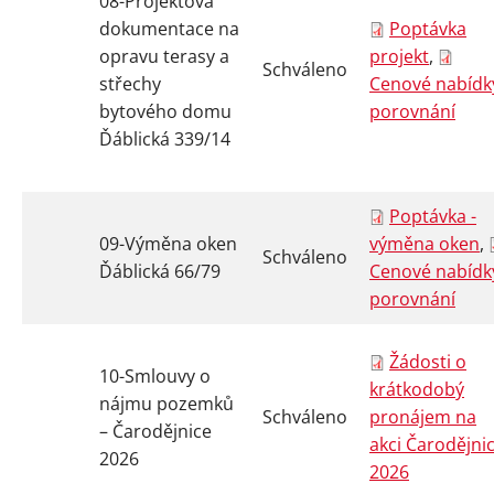
08-Projektová
dokumentace na
Poptávka
opravu terasy a
projekt
,
Schváleno
střechy
Cenové nabídky
bytového domu
porovnání
Ďáblická 339/14
Poptávka -
09-Výměna oken
výměna oken
,
Schváleno
Ďáblická 66/79
Cenové nabídky
porovnání
Žádosti o
10-Smlouvy o
krátkodobý
nájmu pozemků
Schváleno
pronájem na
– Čarodějnice
akci Čarodějni
2026
2026