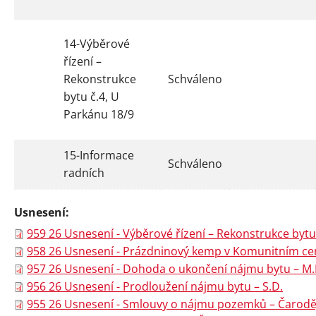
14-Výběrové
řízení –
Rekonstrukce
Schváleno
bytu č.4, U
Parkánu 18/9
15-Informace
Schváleno
radních
Usnesení:
959 26 Usnesení - Výběrové řízení – Rekonstrukce bytu
958 26 Usnesení - Prázdninový kemp v Komunitním cen
957 26 Usnesení - Dohoda o ukončení nájmu bytu – M.
956 26 Usnesení - Prodloužení nájmu bytu – S.D.
955 26 Usnesení - Smlouvy o nájmu pozemků – Čarodě