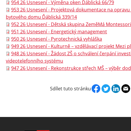
954 26 Usnesení - Výměna oken Ďáblická 66/79
953 26 Usnesení - Projektová dokumentace na opravu 
bytového domu Ďáblická 339/14
952 26 Usnesení - Dětská skupina ZeměMá Montessori
951 26 Usnesení - Energetický management
950 26 Usnesení - Pyrotechnická vyhláška
949 26 Usnesení - Kulturně – vzdělávací projekt Mezi 
948 26 Usnesení - Žádost ZŠ o schválení čerpání inve
videotelefonního systému
947 26 Usnesení - Rekonstrukce střech MŠ – výběr dod
Sdílet tuto stránku