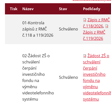
Tisk
Název
Stav
Podklady
Zápis z RMČ
01-Kontrola
č.118/2026
,
zápisů z RMČ
Schváleno
Zápis z RMČ
č.118 a 119/2026
č.119/2026
02-Žádost ZŠ o
Žádost ZŠ o
schválení
schválení
Instagram
Facebook
čerpání
čerpání
investičního
investičního
Schváleno
fondu na
fondu na
výměnu
výměnu
videotelefonního
videotelefonní
systému
systému