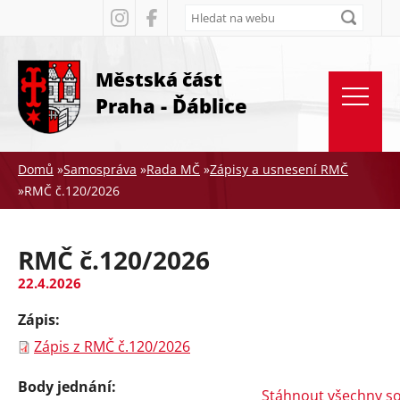
Rovnou na kontakt
Rovnou na obsah
Rovnou na menu
Městská část
Praha - Ďáblice
Domů
»
Samospráva
»
Rada MČ
»
Zápisy a usnesení RMČ
»
RMČ č.120/2026
Jste
zde
RMČ č.120/2026
22.4.2026
Zápis:
Zápis z RMČ č.120/2026
Body jednání:
Stáhnout všechny s