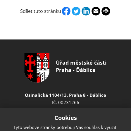
Sdílet tuto stránku
Úřad městské části
Praha - Ďáblice
Osinalická 1104/13, Praha 8 - Ďáblice
IČ: 00231266
Tel.: 283 910 723-724, fax: 283 910 721
Cookies
E-mail:
podatelna@dablice.cz
ID datové schránky: dkvbw9b
Tyto webové stránky potřebují Váš souhlas k využití