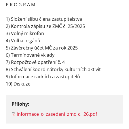
P R O G R A M
1) Složení slibu člena zastupitelstva
2) Kontrola zápisu ze ZMČ č. 25/2025
3) Volný mikrofon
4) Volba orgánů
5) Závěrečný účet MČ za rok 2025
6) Termínované vklady
7) Rozpočtové opatření č. 4
8) Schválení koordinátorky kulturních aktivit
Instagram
Facebook
9) Informace radních a zastupitelů
10) Diskuze
Přílohy:
informace_o_zasedani_zmc_c._26.pdf