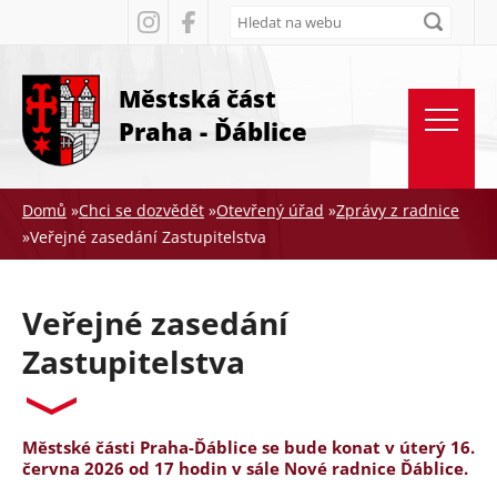
Rovnou na kontakt
Rovnou na obsah
Rovnou na menu
Městská část
Praha - Ďáblice
Domů
»
Chci se dozvědět
»
Otevřený úřad
»
Zprávy z radnice
»
Veřejné zasedání Zastupitelstva
Jste
zde
Veřejné zasedání
Zastupitelstva
Městské části Praha-Ďáblice se bude konat v úterý 16.
června 2026 od 17 hodin v sále Nové radnice Ďáblice.